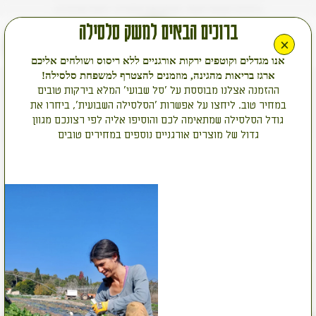
ד
ד
ד
ברוכים הבאים לאתר החדש של סלסילה ירקות אורגניים
ברוכים הבאים למשק סלסילה
×
0
סגור
אנו מגדלים וקוטפים ירקות אורגניים ללא ריסוס ושולחים אליכם
ארגז בריאות מהגינה, מוזמנים להצטרף למשפחת סלסילה!
botany
ההזמנה אצלנו מבוססת על 'סל שבועי' המלא בירקות טובים
סינון
נמצאו 7 מוצרים
במחיר טוב. ליחצו על אפשרות 'הסלסילה השבועית', ביחרו את
גודל הסלסילה שמתאימה לכם והוסיפו אליה לפי רצונכם מגוון
גדול של מוצרים אורגניים נוספים במחירים טובים
botany
botany
חמאת גוף עשירה
מרכך לכל סוגי השיער
חמאת
מרכך
גוף
לכל
00
00
₪
/ יח'
₪
/ יח'
25
55
₪22.00 ל-100 מ"ל
₪5.00 ל-100 מ"ל
250 מ"ל
500 מ"ל
עשירה
סוגי